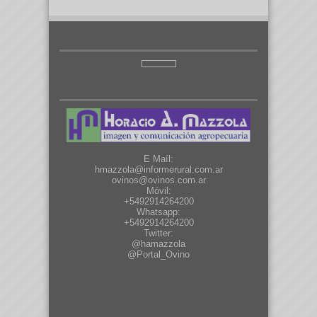
E Maíl:
hmazzola@informerural.com.ar
ovinos@ovinos.com.ar
Móvil:
+5492914264200
Whatsapp:
+5492914264200
Twitter:
@hamazzola
@Portal_Ovino