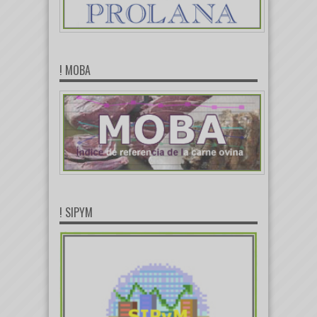
! MOBA
! SIPYM