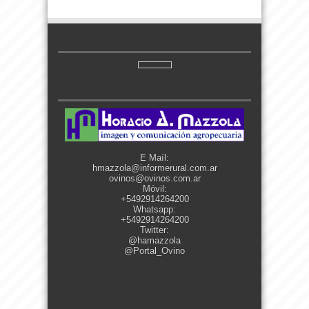
E Maíl:
hmazzola@informerural.com.ar
ovinos@ovinos.com.ar
Móvil:
+5492914264200
Whatsapp:
+5492914264200
Twitter:
@hamazzola
@Portal_Ovino