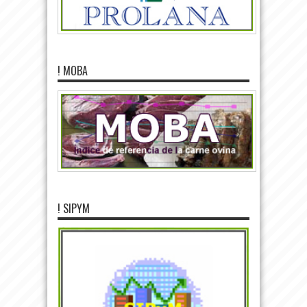
! MOBA
! SIPYM