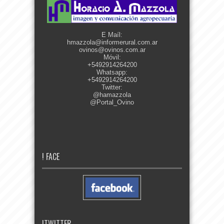
E Maíl:
hmazzola@informerural.com.ar
ovinos@ovinos.com.ar
Móvil:
+5492914264200
Whatsapp:
+5492914264200
Twitter:
@hamazzola
@Portal_Ovino
! FACE
!TWITTER