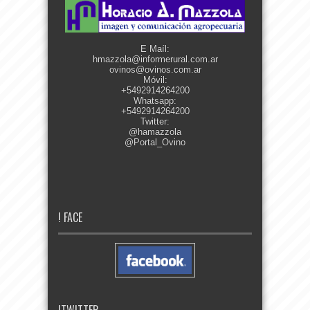
E Maíl:
hmazzola@informerural.com.ar
ovinos@ovinos.com.ar
Móvil:
+5492914264200
Whatsapp:
+5492914264200
Twitter:
@hamazzola
@Portal_Ovino
! FACE