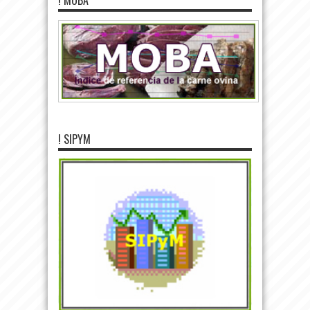
! MOBA
! SIPYM