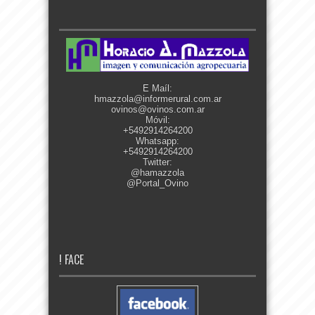
E Maíl:
hmazzola@informerural.com.ar
ovinos@ovinos.com.ar
Móvil:
+5492914264200
Whatsapp:
+5492914264200
Twitter:
@hamazzola
@Portal_Ovino
! FACE