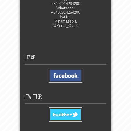
+5492914264200
Whatsapp:
+5492914264200
Twitter:
@hamazzola
@Portal_Ovino
! FACE
!TWITTER