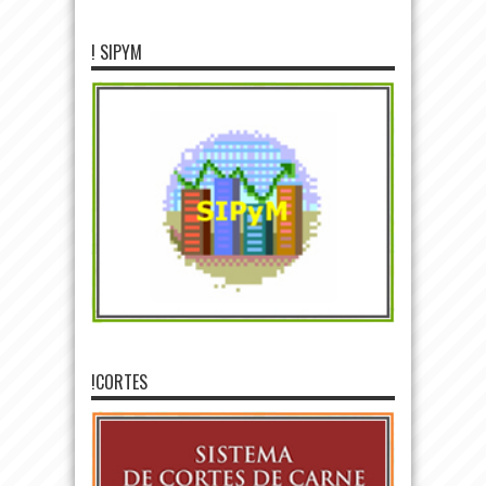
! SIPYM
!CORTES