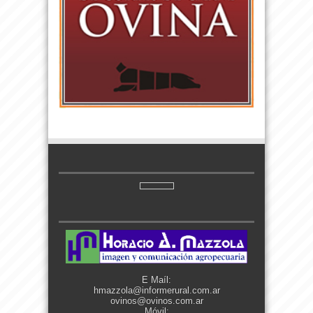
E Maíl:
hmazzola@informerural.com.ar
ovinos@ovinos.com.ar
Móvil: