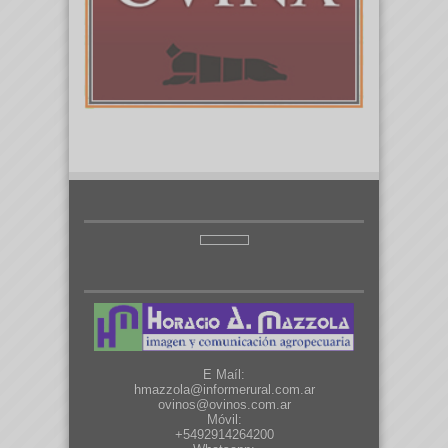
E Maíl:
hmazzola@informerural.com.ar
ovinos@ovinos.com.ar
Móvil:
+5492914264200