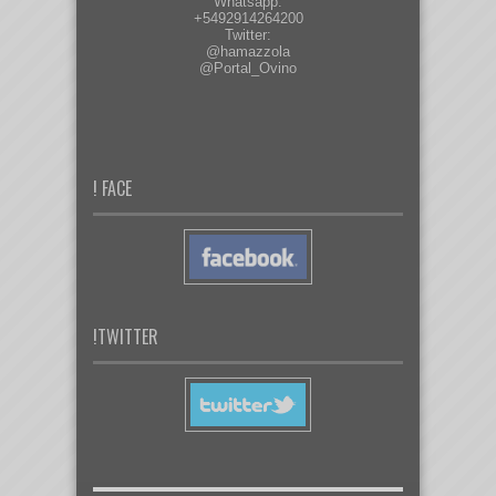
Whatsapp:
+5492914264200
Twitter:
@hamazzola
@Portal_Ovino
! FACE
!TWITTER