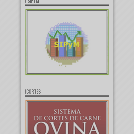
! SIPYM
!CORTES