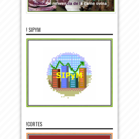
! SIPYM
!CORTES