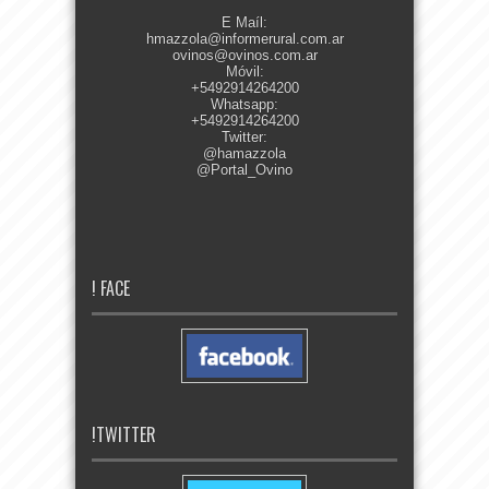
E Maíl:
hmazzola@informerural.com.ar
ovinos@ovinos.com.ar
Móvil:
+5492914264200
Whatsapp:
+5492914264200
Twitter:
@hamazzola
@Portal_Ovino
! FACE
!TWITTER