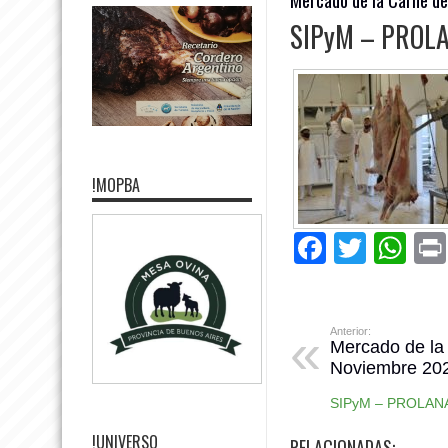
SIPyM – PROL
!MOPBA
Facebo
Twitte
Wh
Anterior:
Mercado de la
Noviembre 20
SIPyM – PROLAN
!UNIVERSO
RELACIONADAS: