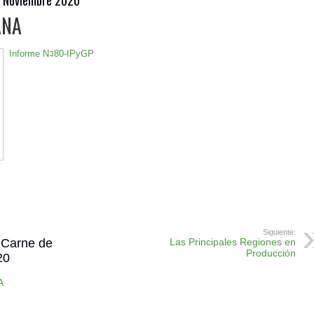
ANA
Informe Nｺ80-IPyGP
ok
r
atsApp
Print
Siguiente:
 Carne de
Las Principales Regiones en
Producción
20
A