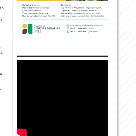
an
no
e
na
 a
o
”.