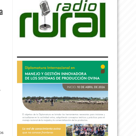
a
o
os