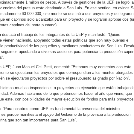
oximadamente 1 millón de pesos. A través de gestiones de la UEP se logró la
r encima del presupuesto destinado a San Luis. En ese sentido, en ovinos S
ximadamente $3.000.000; ese monto se destinó a dos proyectos y se lograron
ue en caprinos solo alcanzaba para un proyecto y se lograron aprobar dos (u
ores caprinos del norte puntano).
 destacó el trabajo de los integrantes de la UEP y manifestó: “Quiero
ue vienen haciendo, apoyando todas estas políticas que son muy buenas e
 la productividad de los pequeños y medianos productores de San Luis. Desd
n seguimos apostando a diversas acciones para potenciar la producción capri
a”.
 la UEP, Juan Manuel Celi Preti, comentó: “Estamos muy contentos con esta
ente se ejecutaron los proyectos que correspondían a los montos otorgados
bién se ejecutaron proyectos por sobre el presupuesto asignado por Nación”.
hicimos muchas inspecciones a proyectos en ejecución que están trabajand
vidad. Además hablamos de lo que pretendemos hacer el año que viene, que
e este, con posibilidades de mayor ejecución de fondos para más proyectos
rmó: “Para nosotros como UEP es fundamental la presencia del ministro
nes porque manifiesta el apoyo del Gobierno de la provincia a la producción
prina que son tan importantes para San Luis”.