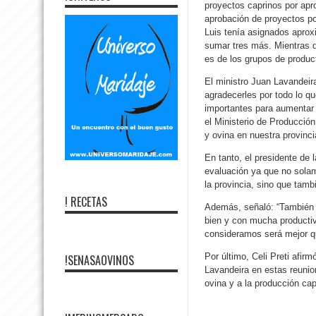
proyectos caprinos por apr
aprobación de proyectos po
Luis tenía asignados apro
sumar tres más. Mientras q
es de los grupos de product
El ministro Juan Lavandeira
agradecerles por todo lo q
importantes para aumentar
el Ministerio de Producció
y ovina en nuestra provinci
En tanto, el presidente de
evaluación ya que no solam
la provincia, sino que tam
! RECETAS
Además, señaló: “También 
bien y con mucha producti
consideramos será mejor qu
Por último, Celi Preti afi
!SENASAOVINOS
Lavandeira en estas reunio
ovina y a la producción ca