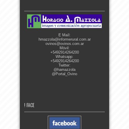
E Maíl:
hmazzola@informerural.com.ar
ovinos@ovinos.com.ar
Móvil:
+5492914264200
Whatsapp:
+5492914264200
Twitter:
@hamazzola
@Portal_Ovino
! FACE