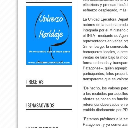
eléctricos y prensas hidráu
esfuerzo desplegado, más d
La Unidad Ejecutora Depar
actores de la cadena produ
integrada por el Ministerio
el INTA –mediante su Agenc
representados en varias or
Sin embargo, la comerciali
barraqueros locales, a pre
ventas de lana bajo la moda
forma ordenada y transpare
Patagones–, quien agregó:
participantes, kilos prese
transparente que es valorad
! RECETAS
“De hecho, los valores per
a los recibidos por aquello
ofertas se hacen en funció
!SENASAOVINOS
referencia observados en 
emitido diariamente por 
“Estamos próximos a la zaf
Patagones, y ya comenzamos