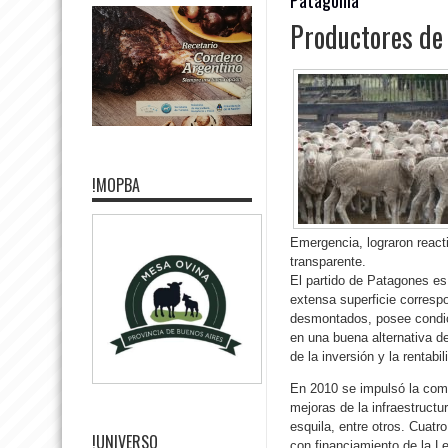
Productores de 
!MOPBA
Emergencia, lograron react
transparente.
El partido de Patagones es
extensa superficie corresp
desmontados, posee condici
en una buena alternativa de
de la inversión y la rentabi
En 2010 se impulsó la comp
mejoras de la infraestruct
esquila, entre otros. Cuat
!UNIVERSO
con financiamiento de la L