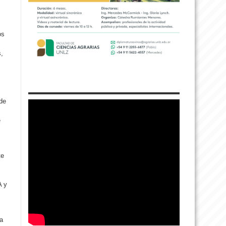
os
s,
 de
e
te
A y
za