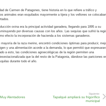
ad de Carmen de Patagones, tiene historia en lo que refiere a tráfico y
Los animales eran esquilados mayormente a tijera y los vellones se colocaba
rtados.
ducción ovina era la principal actividad ganadera, llegando para 1895 a su
isminuyendo por diversas causas con los años. Las sequías que sufrió la regi
mo efecto la incorporación de hacienda a los sistemas ganaderos.
 mayoría de la raza merino, encontró condiciones óptimas para producir, mej
rigen y una alimentación acorde a la demanda, lo que permitió que expresaran
o a esto, las condiciones agroecológicas de la región permiten una
desestacionalizada que la del resto de la Patagonia, dándose las pariciones e
quilas durante todo el año.
ok
r
atsApp
Print
Siguiente:
 Muy Alentadores
Tapalqué ampliará su frigorífico
municipal