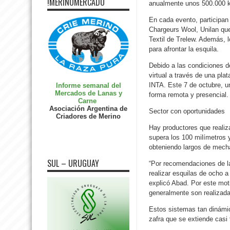
!MERINOMERCADO
anualmente unos 500.000 kil
En cada evento, participan
Chargeurs Wool, Unilan que
Textil de Trelew. Además, 
para afrontar la esquila.
Debido a las condiciones d
virtual a través de una p
INTA. Este 7 de octubre, u
Informe semanal del
Mercados de Lanas y
forma remota y presencial.
Carne
Asociación Argentina de
Sector con oportunidades
Criadores de Merino
Hay productores que realiz
supera los 100 milímetros y
obteniendo largos de mech
SUL – URUGUAY
“Por recomendaciones de l
realizar esquilas de ocho 
explicó Abad. Por este moti
generalmente son realizada
Estos sistemas tan dinámic
zafra que se extiende cas