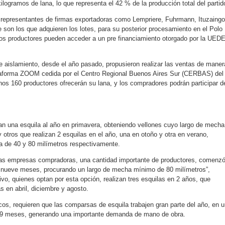
ogramos de lana, lo que representa el 42 % de la producción total del partid
 representantes de firmas exportadoras como Lempriere, Fuhrmann, Ituzaingo
 son los que adquieren los lotes, para su posterior procesamiento en el Polo
los productores pueden acceder a un pre financiamiento otorgado por la UED
e aislamiento, desde el año pasado, propusieron realizar las ventas de maner
lataforma ZOOM cedida por el Centro Regional Buenos Aires Sur (CERBAS) del
nos 160 productores ofrecerán su lana, y los compradores podrán participar d
an una esquila al año en primavera, obteniendo vellones cuyo largo de mecha
 otros que realizan 2 esquilas en el año, una en otoño y otra en verano,
a de 40 y 80 milímetros respectivamente.
as empresas compradoras, una cantidad importante de productores, comenzó
a nueve meses, procurando un largo de mecha mínimo de 80 milímetros”,
vo, quienes optan por esta opción, realizan tres esquilas en 2 años, que
s en abril, diciembre y agosto.
os, requieren que las comparsas de esquila trabajen gran parte del año, en 
i 9 meses, generando una importante demanda de mano de obra.