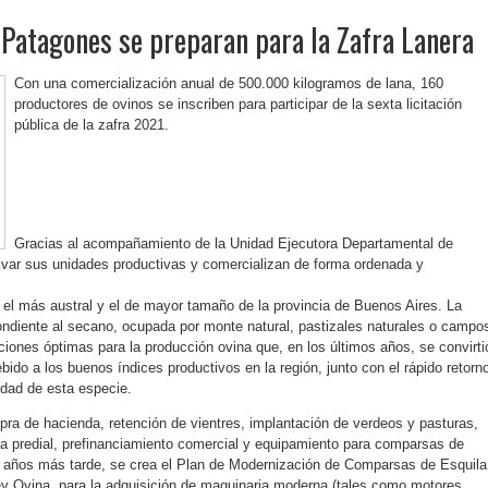
Patagones se preparan para la Zafra Lanera
Con una comercialización anual de 500.000 kilogramos de lana, 160
productores de ovinos se inscriben para participar de la sexta licitación
pública de la zafra 2021.
Gracias al acompañamiento de la Unidad Ejecutora Departamental de
ivar sus unidades productivas y comercializan de forma ordenada y
 el más austral y el de mayor tamaño de la provincia de Buenos Aires. La
ondiente al secano, ocupada por monte natural, pastizales naturales o campo
ones óptimas para la producción ovina que, en los últimos años, se convirti
bido a los buenos índices productivos en la región, junto con el rápido retorn
lidad de esta especie.
ra de hacienda, retención de vientres, implantación de verdeos y pasturas,
ura predial, prefinanciamiento comercial y equipamiento para comparsas de
ro años más tarde, se crea el Plan de Modernización de Comparsas de Esquila
ey Ovina, para la adquisición de maquinaria moderna (tales como motores