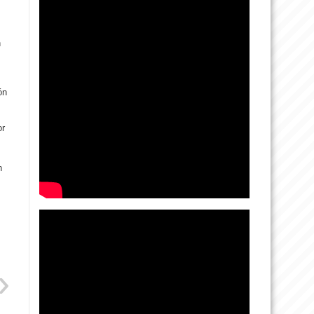
n
ón
or
n