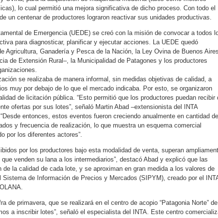
licas), lo cual permitió una mejora significativa de dicho proceso. Con todo el
e un centenar de productores lograron reactivar sus unidades productivas.
tamental de Emergencia (UEDE) se creó con la misión de convocar a todos l
ctiva para diagnosticar, planificar y ejecutar acciones. La UEDE quedó
 de Agricultura, Ganadería y Pesca de la Nación, la Ley Ovina de Buenos Aire
ia de Extensión Rural–, la Municipalidad de Patagones y los productores
ganizaciones.
zación se realizaba de manera informal, sin medidas objetivas de calidad, a
cios muy por debajo de lo que el mercado indicaba. Por esto, se organizaron
lidad de licitación pública. “Esto permitió que los productores puedan recibir
nte ofertas por sus lotes”, señaló Martin Abad –extensionista del INTA
 “Desde entonces, estos eventos fueron creciendo anualmente en cantidad d
ntados y frecuencia de realización, lo que muestra un esquema comercial
o por los diferentes actores”.
cibidos por los productores bajo esta modalidad de venta, superan ampliamen
s que venden su lana a los intermediarios”, destacó Abad y explicó que las
n de la calidad de cada lote, y se aproximan en gran medida a los valores de
el Sistema de Información de Precios y Mercados (SIPYM), creado por el INT
PROLANA.
ra de primavera, que se realizará en el centro de acopio “Patagonia Norte” de
 a inscribir lotes”, señaló el especialista del INTA. Este centro comerciali