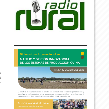
s
ó
o