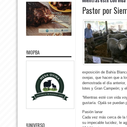
Pastor por Siem
!MOPBA
exposición de Bahía Blanca 
ovejas, que hacen que a lo
demostrada el día anterior
lotes y Gran Campeón; y el
“Mientras esté con vida vo
gustaría. Ojalá se puedan 
Pasión lanar
Cada vez más cerca de la f
su impecable lucidez, le a
!UNIVERSO