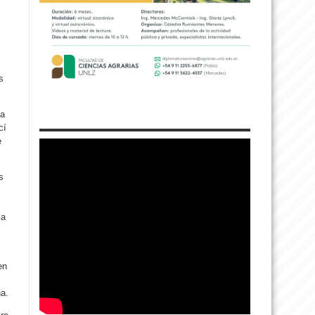
s
ia
cí
e
s
la
en
na.