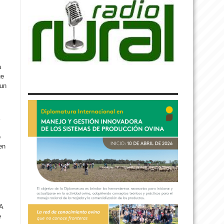
a
ue
 un
o
en
 A
e