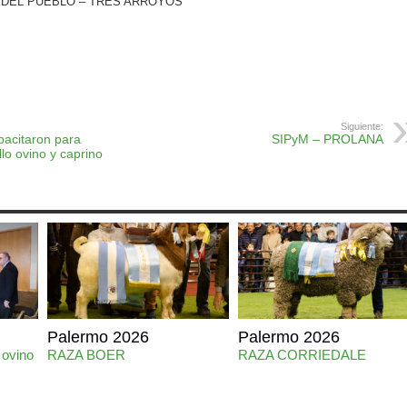
Z DEL PUEBLO – TRES ARROYOS
ok
r
atsApp
Print
Siguiente:
pacitaron para
SIPyM – PROLANA
llo ovino y caprino
Palermo 2026
Palermo 2026
 ovino
RAZA BOER
RAZA CORRIEDALE