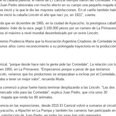
 la cabaña paterna, el fuerte de El Carrizal siempre fueron las Corriedale. P
s Juan Pedro atesoraba con mucho afecto en su campo una pequeña majada 
 se inició y la que le dio las mayores satisfacciones. En el cariño también hab
re inició la cabaña Lincoln el año que nací yo, en 1921”, cuenta.
da que en diciembre de 1965, en la ciudad de Ayacucho, la prestigiosa caba
eberio -líder de la raza- pagó 3.100.000 pesos por un carnero de La Primaver
ños el máximo a nivel mundial desembolsado por un ovino Lincoln.
premio Prudencia Marra que la Asociación Argentina Criadores de Corriedale le
unos años como reconocimiento a su prolongada trayectoria en la producció
rizal, “porque desde hace rato la gente pide las Corriedale”. La relación con l
 en 1950, en La Primavera. “Empezamos porque a pesar de que teníamos
ncoln, veíamos que los productores se empezaban a inclinar por el Corriedale,
ba a tener un mejor valor”, recuerda Muda.
a comenzó a pisar fuerte hasta terminar desplazando a las Lincoln. “Las dos
ercado sólo para las Corriedale”, explica Juan Pedro, que cría unos 30
n majada que ronda los 80 animales.
ncia en las exposiciones, desde 2015 El Carrizal volvió a sumarse al circuit
Ayacucho, a Alpachiri en La Pampa y también los carneros han participado en
 satisfacción de Juan Pedro, en todas las juras han sido premiados.