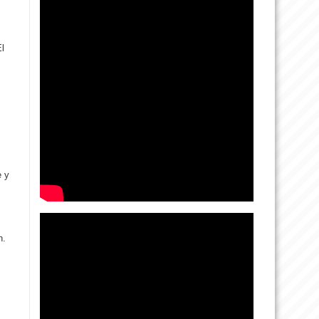
l
e y
n.