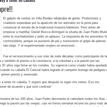
pre!!!
El galpón de ventas en Villa Bordeu rebalsaba de gente. Productores y
criadores esperaban por la aparición de los animales en la pista para
comenzar el remate de la tradicional muestra bahiense. Pero antes de
empezar a martillar, Daniel Biocca distinguió la silueta de Juan Pedro Mud
entre la muchedumbre y pidió un aplauso. La respuesta de los presentes f
conmovedora, porque se pusieron de pie y sostuvieron el golpe de palmas
rato largo. Y el experimentado ovejero se emocionó…
Fue el reconocimiento a sus más de siete décadas como participante de la
y también el premio a la constancia, a la voluntad y a la pasión por las
s 97 años siga firme en los corrales. Su vigencia como criador había quedad
, cuando su cabaña El Carrizal había logrado el campeón borrego de pedigree 
 primer premio y reservado.
y a tener mi cabaña. Y espero que después la sigan mis nietos. Eso me
poner de acuerdo y que esto continúe”
rontera de los 100 años, Juan Pedro desmiente al calendario todos los días.
grega la pasión por las ovejas: casi en forma semanal recorre los poco más d