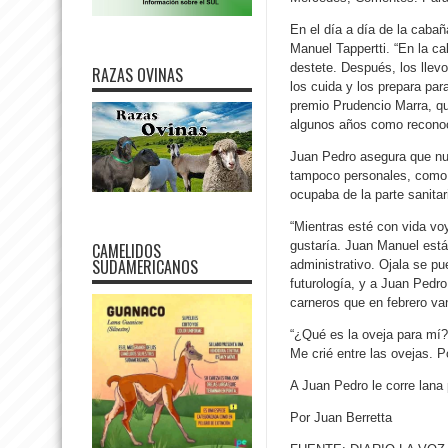
En el día a día de la caba
Manuel Tappertti. “En la c
destete. Después, los llev
RAZAS OVINAS
los cuida y los prepara par
premio Prudencio Marra, qu
algunos años como reconoci
Juan Pedro asegura que nun
tampoco personales, como l
ocupaba de la parte sanitar
“Mientras esté con vida vo
gustaría. Juan Manuel está
CAMELIDOS
SUDAMERICANOS
administrativo. Ojala se p
futurología, y a Juan Pedro
carneros que en febrero va
“¿Qué es la oveja para mí?
Me crié entre las ovejas. 
A Juan Pedro le corre lana 
Por Juan Berretta