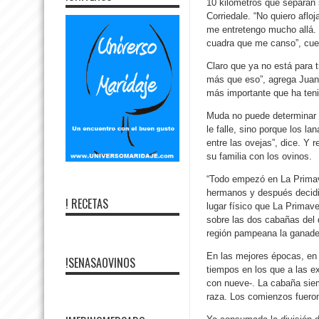
10 kilómetros que separan
Corriedale. “No quiero aflo
me entretengo mucho allá. 
cuadra que me canso”, cue
Claro que ya no está para 
más que eso”, agrega Juan 
más importante que ha teni
Muda no puede determinar 
le falle, sino porque los l
entre las ovejas”, dice. Y 
su familia con los ovinos.
“Todo empezó en La Primav
hermanos y después decidi
! RECETAS
lugar físico que La Primav
sobre las dos cabañas del d
región pampeana la ganade
En las mejores épocas, en
!SENASAOVINOS
tiempos en los que a las e
con nueve-. La cabaña siem
raza. Los comienzos fueron