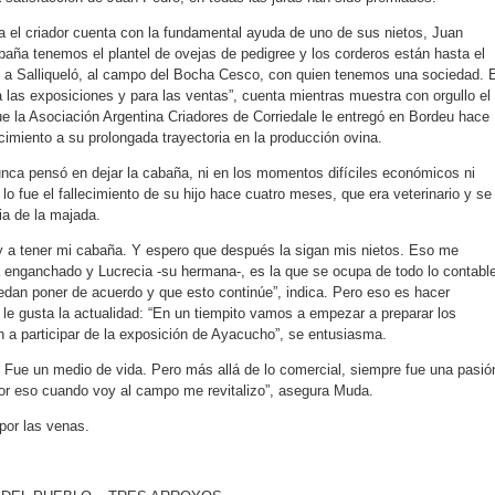
ña el criador cuenta con la fundamental ayuda de uno de sus nietos, Juan
abaña tenemos el plantel de ovejas de pedigree y los corderos están hasta el
o a Salliqueló, al campo del Bocha Cesco, con quien tenemos una sociedad. E
a las exposiciones y para las ventas”, cuenta mientras muestra con orgullo el
e la Asociación Argentina Criadores de Corriedale le entregó en Bordeu hace
miento a su prolongada trayectoria en la producción ovina.
ca pensó en dejar la cabaña, ni en los momentos difíciles económicos ni
o fue el fallecimiento de su hijo hace cuatro meses, que era veterinario y se
ia de la majada.
y a tener mi cabaña. Y espero que después la sigan mis nietos. Eso me
 enganchado y Lucrecia -su hermana-, es la que se ocupa de todo lo contabl
uedan poner de acuerdo y que esto continúe”, indica. Pero eso es hacer
 le gusta la actualidad: “En un tiempito vamos a empezar a preparar los
n a participar de la exposición de Ayacucho”, se entusiasma.
 Fue un medio de vida. Pero más allá de lo comercial, siempre fue una pasió
Por eso cuando voy al campo me revitalizo”, asegura Muda.
por las venas.