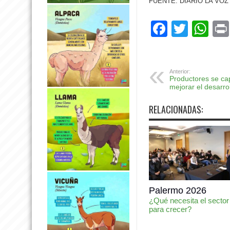
FUENTE: DIARIO LA VO
Facebo
Twitte
Wh
Anterior:
Productores se ca
mejorar el desarro
RELACIONADAS:
Palermo 2026
¿Qué necesita el sector
para crecer?