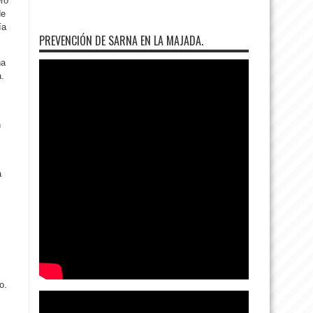
ero
de
ía
PREVENCIÓN DE SARNA EN LA MAJADA.
ña
a.
n
a
o.