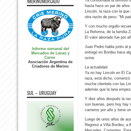
!MERINOMERCADO
Ya consumada la división de
hasta hace un par de año
Lincoln, la raza con la que
otra razón de peso: “Mi pad
Y con mucho orgullo recuer
La Reforma, de la familia Z
El valor abonado fue por a
Juan Pedro habla junto al 
Informe semanal del
entregó en Bordeu hace alg
Mercados de Lanas y
Carne
ovina
Asociación Argentina de
Criadores de Merino
La actualidad
Ya no hay Lincoln en El Car
raza, está dicho, comenzó
mucha clientela con las Li
además que la lana empeza
SUL – URUGUAY
Y diez años después la raz
son buenas, pero hoy hay m
carneros por año y tiene u
Luego de unos años de ause
Regresó a Villa Bordeu, a 
Mercedes, Corrientes. Para