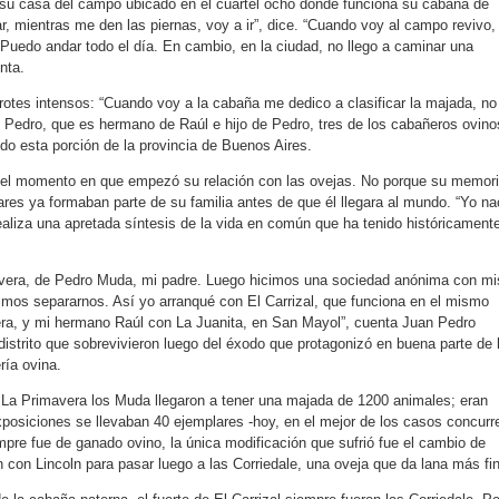
 su casa del campo ubicado en el cuartel ocho donde funciona su cabaña de
jar, mientras me den las piernas, voy a ir”, dice. “Cuando voy al campo revivo,
Puedo andar todo el día. En cambio, en la ciudad, no llego a caminar una
nta.
trotes intensos: “Cuando voy a la cabaña me dedico a clasificar la majada, no
Pedro, que es hermano de Raúl e hijo de Pedro, tres de los cabañeros ovino
do esta porción de la provincia de Buenos Aires.
el momento en que empezó su relación con las ovejas. No porque su memor
anares ya formaban parte de su familia antes de que él llegara al mundo. “Yo na
realiza una apretada síntesis de la vida en común que ha tenido históricament
era, de Pedro Muda, mi padre. Luego hicimos una sociedad anónima con mi
mos separarnos. Así yo arranqué con El Carrizal, que funciona en el mismo
era, y mi hermano Raúl con La Juanita, en San Mayol”, cuenta Juan Pedro
istrito que sobrevivieron luego del éxodo que protagonizó en buena parte de 
ría ovina.
 La Primavera los Muda llegaron a tener una majada de 1200 animales; eran
xposiciones se llevaban 40 ejemplares -hoy, en el mejor de los casos concurr
pre fue de ganado ovino, la única modificación que sufrió fue el cambio de
 con Lincoln para pasar luego a las Corriedale, una oveja que da lana más fi