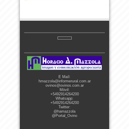
E Maíl:
hmazzola@informerural.com.ar
ovinos@ovinos.com.ar
Móvil:
+5492914264200
Whatsapp:
+5492914264200
Twitter:
@hamazzola
@Portal_Ovino