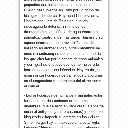
pequeños que los anticuerpos habituales.
Fueron descubiertos en 1989 por un grupo de
biólogos liderado por Raymond Hamers, de la
Universidad Libre de Bruselas, cuando
investigaba la defensa inmune de los
dromedarios y los búfalos de agua contra los
parásitos. Cuatro años más tarde, Hamers y su
equipo informaron en la revista ‘Nature’ del
hallazgo en dromedarios y otros camélidos de
unos minianticuerpos que suponen la mitad de
los que circulan por la sangre de esos animales
y son igual de eficaces que los normales a la
hora de combatir una infección. Hoy en día, se
usan nanoanticuerpos de camélidos y tiburones
en el diagnóstico y tratamiento del alzhéimer y
el cáncer.
«Los anticuerpos de humanos y animales están
formados por dos cadenas de proteína
diferentes, que se asocian para crear la zona de
unión al antígeno (virus o bacterias) y poder así
bloquearlo e impedir su entrada en las células.
Sin embargo, hay una excepción a esta regla.
Los camélidos (dromedarios, llamas, alpacas…)