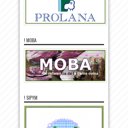
! MOBA
! SIPYM