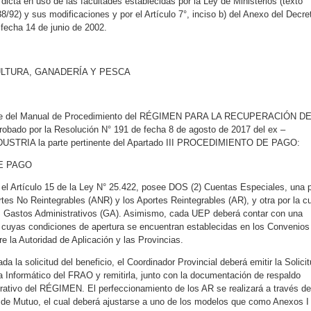
icta en uso de las facultades establecidas por la Ley de Ministerios (texto
/92) y sus modificaciones y por el Artículo 7°, inciso b) del Anexo del Decre
fecha 14 de junio de 2002.
ULTURA, GANADERÍA Y PESCA
se del Manual de Procedimiento del RÉGIMEN PARA LA RECUPERACIÓN D
ado por la Resolución N° 191 de fecha 8 de agosto de 2017 del ex –
TRIA la parte pertinente del Apartado III PROCEDIMIENTO DE PAGO:
DE PAGO
l Artículo 15 de la Ley N° 25.422, posee DOS (2) Cuentas Especiales, una 
rtes No Reintegrables (ANR) y los Aportes Reintegrables (AR), y otra por la c
s Gastos Administrativos (GA). Asimismo, cada UEP deberá contar con una
 cuyas condiciones de apertura se encuentran establecidas en los Convenios
e la Autoridad de Aplicación y las Provincias.
a la solicitud del beneficio, el Coordinador Provincial deberá emitir la Solici
 Informático del FRAO y remitirla, junto con la documentación de respaldo
rativo del RÉGIMEN. El perfeccionamiento de los AR se realizará a través de
 de Mutuo, el cual deberá ajustarse a uno de los modelos que como Anexos I