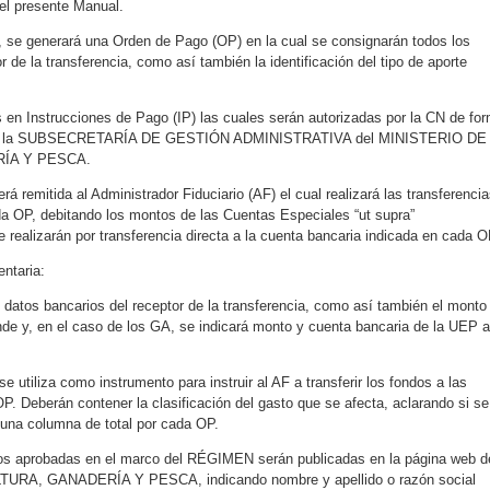
del presente Manual.
 se generará una Orden de Pago (OP) en la cual se consignarán todos los
r de la transferencia, como así también la identificación del tipo de aporte
en Instrucciones de Pago (IP) las cuales serán autorizadas por la CN de fo
lar de la SUBSECRETARÍA DE GESTIÓN ADMINISTRATIVA del MINISTERIO DE
ÍA Y PESCA.
rá remitida al Administrador Fiduciario (AF) el cual realizará las transferenci
a OP, debitando los montos de las Cuentas Especiales “ut supra”
realizarán por transferencia directa a la cuenta bancaria indicada en cada O
ntaria:
 datos bancarios del receptor de la transferencia, como así también el monto
de y, en el caso de los GA, se indicará monto y cuenta bancaria de la UEP a
se utiliza como instrumento para instruir al AF a transferir los fondos a las
P. Deberán contener la clasificación del gasto que se afecta, aclarando si se
una columna de total por cada OP.
cios aprobadas en el marco del RÉGIMEN serán publicadas en la página web d
RA, GANADERÍA Y PESCA, indicando nombre y apellido o razón social