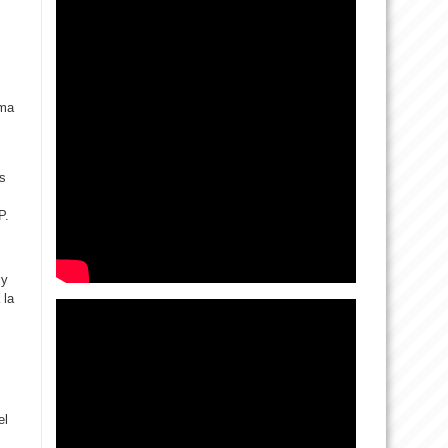
rma
as
P.
 y
 la
el