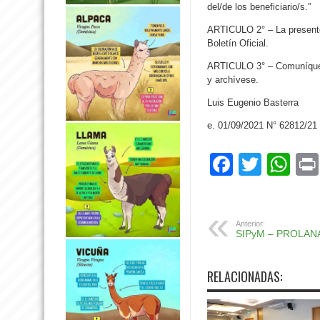
del/de los beneficiario/s.”
ARTICULO 2° – La presente r
Boletín Oficial.
ARTICULO 3° – Comuníqu
y archívese.
Luis Eugenio Basterra
e. 01/09/2021 N° 62812/21 
Facebo
Twitte
Wh
Anterior:
SIPyM – PROLAN
RELACIONADAS: