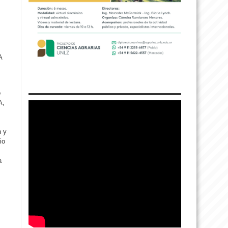
A
o
A,
n y
io
a