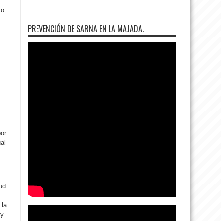
to
PREVENCIÓN DE SARNA EN LA MAJADA.
E
por
ual
tud
 la
 y