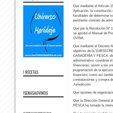
Que mediante el Artículo 1
Aplicación, la constitució
facultades de determinar su 
pertinente contrato de admi
Que por la Resolución N°
se aprobó el Manual de
OVINA.
Que mediante el Decreto N°
objetivos de la SUBSEC
GANADERÍA Y PESCA: dirigir
administrativo; coordinar e
financieras; asistir a las 
programación de la ejecuci
! RECETAS
financiero; como así tambié
contrataciones y compra de
Jurisdicción.
!SENASAOVINOS
Que razones de organizació
Que la Dirección Genera
PESCA ha tomado la interv