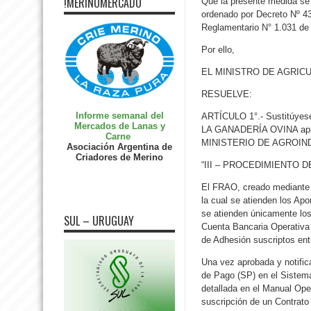
!MERINOMERCADO
Que la presente medida se d
ordenado por Decreto Nº 438
Reglamentario N° 1.031 de 
Por ello,
EL MINISTRO DE AGRIC
RESUELVE:
Informe semanal del
ARTÍCULO 1°.- Sustitúye
Mercados de Lanas y
LA GANADERÍA OVINA aprob
Carne
MINISTERIO DE AGROINDUS
Asociación Argentina de
Criadores de Merino
“III – PROCEDIMIENTO 
El FRAO, creado mediante e
la cual se atienden los Apo
se atienden únicamente lo
SUL – URUGUAY
Cuenta Bancaria Operativa
de Adhesión suscriptos entr
Una vez aprobada y notificad
de Pago (SP) en el Sistema
detallada en el Manual Ope
suscripción de un Contrato