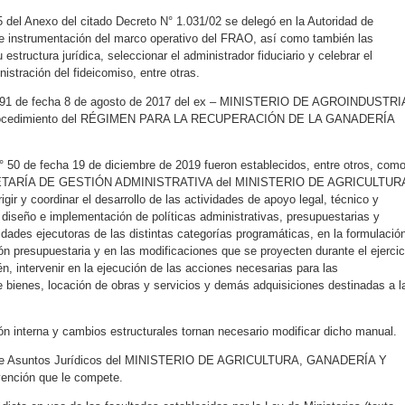
5 del Anexo del citado Decreto N° 1.031/02 se delegó en la Autoridad de
n e instrumentación del marco operativo del FRAO, así como también las
estructura jurídica, seleccionar el administrador fiduciario y celebrar el
nistración del fideicomiso, entre otras.
 191 de fecha 8 de agosto de 2017 del ex – MINISTERIO DE AGROINDUSTRI
 Procedimiento del RÉGIMEN PARA LA RECUPERACIÓN DE LA GANADERÍA
 50 de fecha 19 de diciembre de 2019 fueron establecidos, entre otros, com
RETARÍA DE GESTIÓN ADMINISTRATIVA del MINISTERIO DE AGRICULTUR
 y coordinar el desarrollo de las actividades de apoyo legal, técnico y
l diseño e implementación de políticas administrativas, presupuestarias y
unidades ejecutoras de las distintas categorías programáticas, en la formulació
ón presupuestaria y en las modificaciones que se proyecten durante el ejercic
n, intervenir en la ejecución de las acciones necesarias para las
 bienes, locación de obras y servicios y demás adquisiciones destinadas a l
n interna y cambios estructurales tornan necesario modificar dicho manual.
l de Asuntos Jurídicos del MINISTERIO DE AGRICULTURA, GANADERÍA Y
ención que le compete.