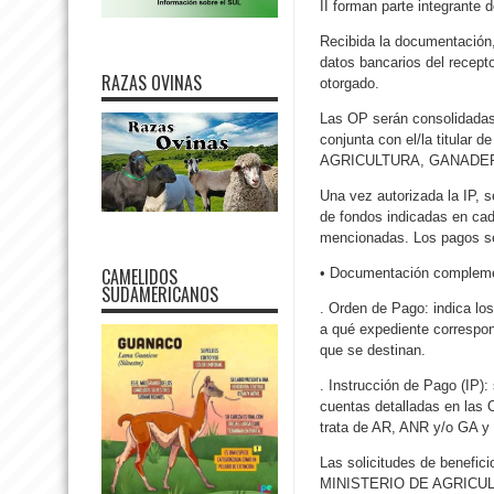
II forman parte integrante 
Recibida la documentación,
datos bancarios del recepto
RAZAS OVINAS
otorgado.
Las OP serán consolidadas 
conjunta con el/la titu
AGRICULTURA, GANADER
Una vez autorizada la IP, se
de fondos indicadas en cad
mencionadas. Los pagos se 
CAMELIDOS
• Documentación compleme
SUDAMERICANOS
. Orden de Pago: indica los
a qué expediente correspon
que se destinan.
. Instrucción de Pago (IP): 
cuentas detalladas en las O
trata de AR, ANR y/o GA y 
Las solicitudes de benefi
MINISTERIO DE AGRICULTU