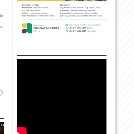
de
ne,