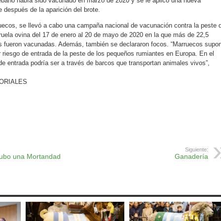
l rebaño había sido vacunado en marzo de 2020 y se le aplicó una nueva
después de la aparición del brote.
uecos, se llevó a cabo una campaña nacional de vacunación contra la peste 
ruela ovina del 17 de enero al 20 de mayo de 2020 en la que más de 22,5
as fueron vacunadas. Además, también se declararon focos. “Marruecos supo
r riesgo de entrada de la peste de los pequeños rumiantes en Europa. En el
de entrada podría ser a través de barcos que transportan animales vivos”,
ORIALES
ok
r
atsApp
Print
Siguiente:
hubo una Mortandad
Ganadería