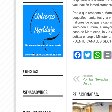
respiratorios y diarrea. E
vacunación inmediatamente 
Por lo que respecta a Marr
pequeños rumiantes y la vi
millones de ovejas y cabr
junto con Turquía, el mayo
caso de Marruecos, la vía 
señala el propio Ministerio.
FUENTE CANALES SECT
Facebo
Twitte
Wh
! RECETAS
Anterior:
Por las Nevadas 
Dispar
!SENASAOVINOS
RELACIONADAS: