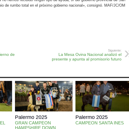
io de rumbo total en el próximo gobierno nacional», consignó. MAF/JC/OM
ok
r
atsApp
Print
Siguiente:
ierno de
La Mesa Ovina Nacional analizó el
presente y apunta al promisorio futuro
Palermo 2025
Palermo 2025
EL
GRAN CAMPEON
CAMPEON SANTA INES
HAMPSHIRE DOWN