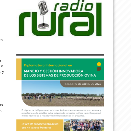
en
a
 a
, y
os
.