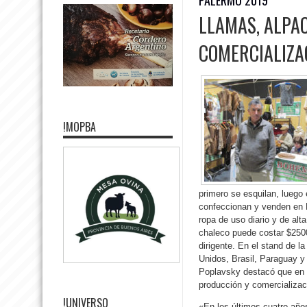
LLAMAS, ALPA
COMERCIALIZA
!MOPBA
primero se esquilan, luego 
confeccionan y venden en B
ropa de uso diario y de al
chaleco puede costar $2500
dirigente. En el stand de l
Unidos, Brasil, Paraguay y
Poplavsky destacó que en e
producción y comercializa
!UNIVERSO
«En los últimos cuatro año