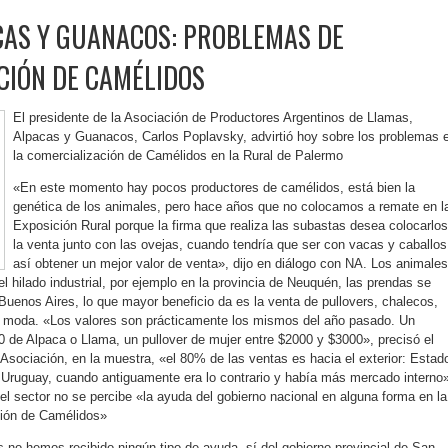
CAS Y GUANACOS: PROBLEMAS DE
CIÓN DE CAMÉLIDOS
El presidente de la Asociación de Productores Argentinos de Llamas,
Alpacas y Guanacos, Carlos Poplavsky, advirtió hoy sobre los problemas 
la comercialización de Camélidos en la Rural de Palermo
«En este momento hay pocos productores de camélidos, está bien la
genética de los animales, pero hace años que no colocamos a remate en l
Exposición Rural porque la firma que realiza las subastas desea colocarlos
la venta junto con las ovejas, cuando tendría que ser con vacas y caballos
así obtener un mejor valor de venta», dijo en diálogo con NA. Los animales
el hilado industrial, por ejemplo en la provincia de Neuquén, las prendas se
uenos Aires, lo que mayor beneficio da es la venta de pullovers, chalecos,
ta moda. «Los valores son prácticamente los mismos del año pasado. Un
 de Alpaca o Llama, un pullover de mujer entre $2000 y $3000», precisó el
a Asociación, en la muestra, «el 80% de las ventas es hacia el exterior: Estad
 Uruguay, cuando antiguamente era lo contrario y había más mercado interno»
l sector no se percibe «la ayuda del gobierno nacional en alguna forma en la
ción de Camélidos»
s no hemos recibido ningún tipo de ayuda, sí del gobierno provincial de San