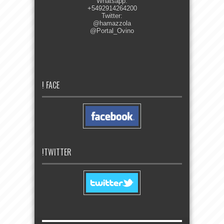
Whatsapp:
+5492914264200
Twitter:
@hamazzola
@Portal_Ovino
! FACE
!TWITTER