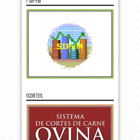
! SIPYM
!CORTES