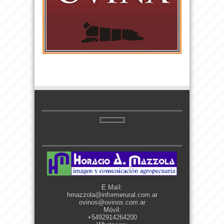
E Maíl:
hmazzola@informerural.com.ar
ovinos@ovinos.com.ar
Móvil:
+5492914264200