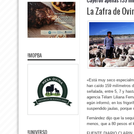
La Zafra de Ovin
!MOPBA
«Está muy seco especialmen
han caído 159 milímetros d
señalada, entre 5, 7 y has
agencia Télam Liliana Fern
egún informó, en los frigor
suspendido jaulas, porque 
Fernández dijo que la sequ
menos, que a 80 pesos el ki
!UNIVERSO
FUENTE DIARIO CLARIN