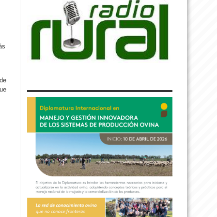
ás
 de
que