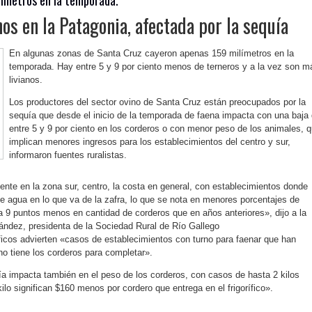
os en la Patagonia, afectada por la sequía
En algunas zonas de Santa Cruz cayeron apenas 159 milímetros en la
temporada. Hay entre 5 y 9 por ciento menos de terneros y a la vez son m
livianos.
Los productores del sector ovino de Santa Cruz están preocupados por la
sequía que desde el inicio de la temporada de faena impacta con una baja
entre 5 y 9 por ciento en los corderos o con menor peso de los animales, 
implican menores ingresos para los establecimientos del centro y sur,
informaron fuentes ruralistas.
te en la zona sur, centro, la costa en general, con establecimientos donde
e agua en lo que va de la zafra, lo que se nota en menores porcentajes de
ta 9 puntos menos en cantidad de corderos que en años anteriores», dijo a la
ández, presidenta de la Sociedad Rural de Río Gallego
íficos advierten «casos de establecimientos con turno para faenar que han
no tiene los corderos para completar».
ía impacta también en el peso de los corderos, con casos de hasta 2 kilos
lo significan $160 menos por cordero que entrega en el frigorífico».