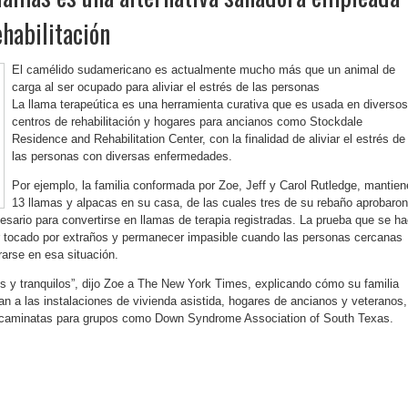
ehabilitación
El camélido sudamericano es actualmente mucho más que un animal de
carga al ser ocupado para aliviar el estrés de las personas
La llama terapeútica es una herramienta curativa que es usada en diversos
centros de rehabilitación y hogares para ancianos como Stockdale
Residence and Rehabilitation Center, con la finalidad de aliviar el estrés de
las personas con diversas enfermedades.
Por ejemplo, la familia conformada por Zoe, Jeff y Carol Rutledge, mantie
13 llamas y alpacas en su casa, de las cuales tres de su rebaño aprobaron
esario para convertirse en llamas de terapia registradas. La prueba que se h
r tocado por extraños y permanecer impasible cuando las personas cercanas
rarse en esa situación.
 y tranquilos”, dijo Zoe a The New York Times, explicando cómo su familia
van a las instalaciones de vivienda asistida, hogares de ancianos y veteranos,
 y caminatas para grupos como Down Syndrome Association of South Texas.
ok
r
atsApp
Print