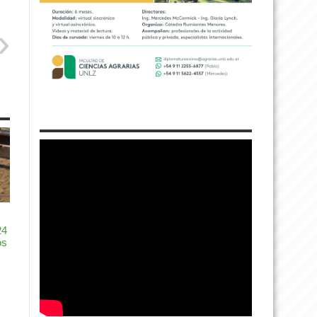
24
os