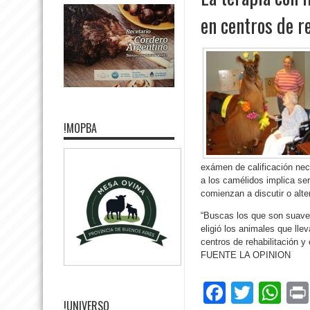
en centros de r
!MOPBA
exámen de calificación nec
a los camélidos implica se
comienzan a discutir o alte
“Buscas los que son suaves
eligió los animales que lle
centros de rehabilitación
FUENTE LA OPINION
Facebo
Twitte
Wh
!UNIVERSO