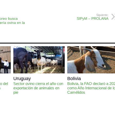
Siguiente:
toreo busca
SIPyM – PROLANA
ería ovina en la
Uruguay
Bolivia
o del
Sector ovino cierra el año con
Bolivia, la FAO declaró a 20
s
exportación de animales en
como Año Internacional de l
pie
Camélidos