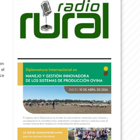
nen
 el
ace