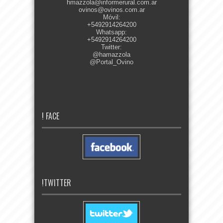
hmazzola@informerural.com.ar
ovinos@ovinos.com.ar
Móvil:
+5492914264200
Whatsapp:
+5492914264200
Twitter:
@hamazzola
@Portal_Ovino
! FACE
!TWITTER