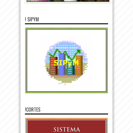
! SIPYM
!CORTES