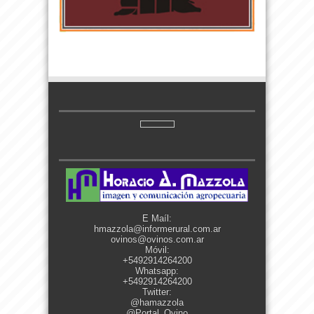
E Maíl:
hmazzola@informerural.com.ar
ovinos@ovinos.com.ar
Móvil:
+5492914264200
Whatsapp:
+5492914264200
Twitter:
@hamazzola
@Portal_Ovino