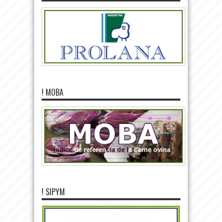
! MOBA
! SIPYM