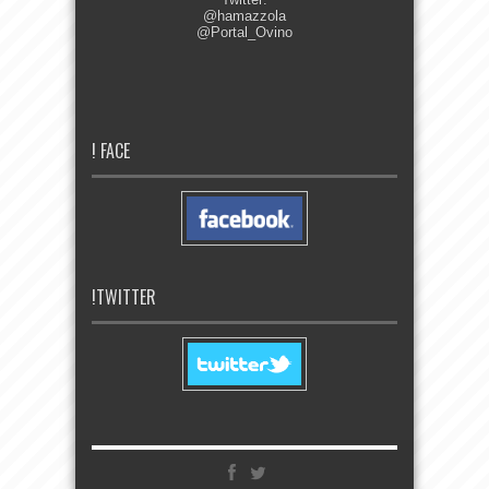
@hamazzola
@Portal_Ovino
! FACE
!TWITTER