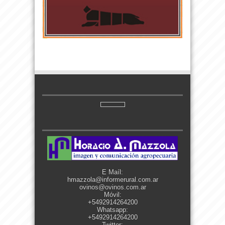
E Maíl:
hmazzola@informerural.com.ar
ovinos@ovinos.com.ar
Móvil:
+5492914264200
Whatsapp:
+5492914264200
Twitter: