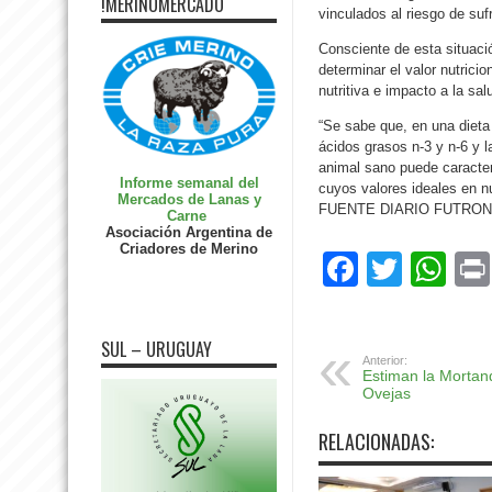
!MERINOMERCADO
vinculados al riesgo de suf
Consciente de esta situació
determinar el valor nutricio
nutritiva e impacto a la sa
“Se sabe que, en una dieta 
ácidos grasos n-3 y n-6 y 
animal sano puede caracter
Informe semanal del
cuyos valores ideales en n
Mercados de Lanas y
FUENTE DIARIO FUTRON
Carne
Asociación Argentina de
Criadores de Merino
Facebo
Twitte
Wh
SUL – URUGUAY
Anterior:
Estiman la Mortan
Ovejas
RELACIONADAS: