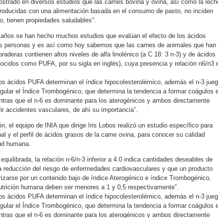
rado en diversos estudios que las carnes bovina y ovina, así como la lech
producidas con una alimentación basada en el consumo de pasto, no inciden
o, tienen propiedades saludables”.
 años se han hecho muchos estudios que evalúan el efecto de los ácidos
las personas y es así como hoy sabemos que las carnes de animales que han
aderas contienen altos niveles de alfa linolénico (a C 18: 3 n-3) y de ácidos
nocidos como PUFA, por su sigla en inglés), cuya presencia y relación n6/n3 
los ácidos PUFA determinan el índice hipocolesterolémico, además el n-3 jue
egular el Índice Trombogénico, que determina la tendencia a formar coágulos 
tras que el n-6 es dominante para los aterogénicos y ambos directamente
rir accidentes vasculares, de ahí su importancia”.
n, el equipo de INIA que dirige Iris Lobos realizó un estudio específico para
nal y el perfil de ácidos grasos de la carne ovina, para conocer su calidad
lud humana.
equilibrada, la relación n-6/n-3 inferior a 4.0 indica cantidades deseables de
la reducción del riesgo de enfermedades cardiovasculares y que un producto
izarse por un contenido bajo de índice Aterogénico e índice Trombogénico,
utrición humana deben ser menores a 1 y 0,5 respectivamente”.
los ácidos PUFA determinan el índice hipocolesterolémico, además el n-3 jue
egular el Índice Trombogénico, que determina la tendencia a formar coágulos 
tras que el n-6 es dominante para los aterogénicos y ambos directamente