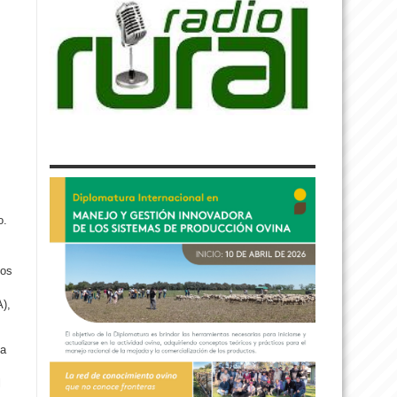
o.
dos
A),
na
l