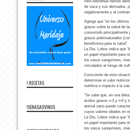
INIA Remehue hemos demost
de vaca y sus derivados, 
negativamente y al contrari
Agrega que “en los últimos
grasos sobre la salud de 
consumido principalmente pr
grasos poliinsaturados (co
beneficiosa para la salud”.
La Dra. Lobos indica que “
un papel importante para r
los vasos sanguíneos, mien
vinculados al riesgo de suf
Consciente de esta situació
determinar el valor nutricio
! RECETAS
nutritiva e impacto a la sa
“Se sabe que, en una dieta 
ácidos grasos n-3 y n-6 y 
!SENASAOVINOS
animal sano puede caracter
cuyos valores ideales en n
La Dra. Lobos indica que “
un papel importante para r
los vasos sanguíneos, mien