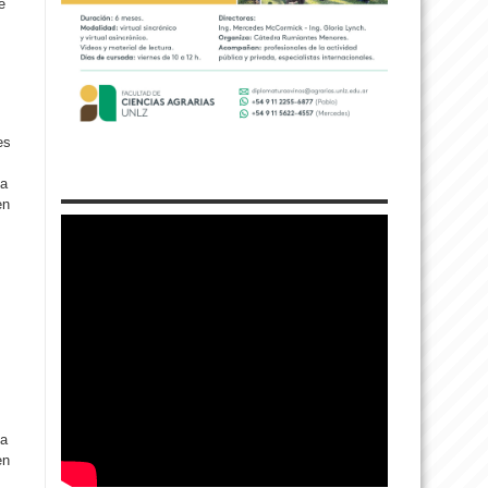
e
es
ga
en
ga
en