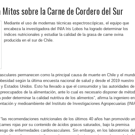
 Mitos sobre la Carne de Cordero del Sur
Mediante el uso de modernas técnicas espectroscópicas, el equipo que
encabeza la investigadora del INIA Iris Lobos ha logrado determinar los
índices nutricionales y estudiar la calidad de la grasa de carne ovina
producida en el sur de Chile.
asculares permanecen como la principal causa de muerte en Chile y el mund
 obesidad según la última encuesta nacional de salud y desde el 2019 nuestro
y Estados Unidos. Esto ha llevado a que el consumidor y las autoridades de
preocupados de la alimentación, ante lo cual es necesario disponer de méto
 poder determinar la calidad nutritiva de los alimentos”, afirma la ingeniero en
entación y medioambiente del Instituto de Investigaciones Agropecuarias (INI
e “las recomendaciones nutricionales de los últimos 40 años han promovido u
arnes rojas por su contenido de ácidos grasos saturados, bajo la premisa
riesgo de enfermedades cardiovasculares. Sin embargo, en los laboratorios de