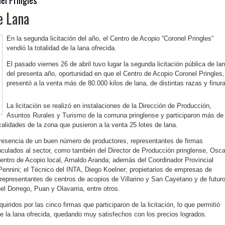
e Lana
En la segunda licitación del año, el Centro de Acopio “Coronel Pringles”
vendió la totalidad de la lana ofrecida.
El pasado viernes 26 de abril tuvo lugar la segunda licitación pública de la
del presenta año, oportunidad en que el Centro de Acopio Coronel Pringles,
presentó a la venta más de 80.000 kilos de lana, de distintas razas y finur
La licitación se realizó en instalaciones de la Dirección de Producción,
Asuntos Rurales y Turismo de la comuna pringlense y participaron más de
alidades de la zona que pusieron a la venta 25 lotes de lana.
presencia de un buen número de productores, representantes de firmas
culados al sector, como también del Director de Producción pringlense, Osca
Centro de Acopio local, Arnaldo Aranda; además del Coordinador Provincial
 Pennini; el Técnico del INTA, Diego Koelner; propietarios de empresas de
 representantes de centros de acopios de Villarino y San Cayetano y de futur
l Dorrego, Puan y Olavarria, entre otros.
uiridos por las cinco firmas que participaron de la licitación, lo que permitió
e la lana ofrecida, quedando muy satisfechos con los precios logrados.