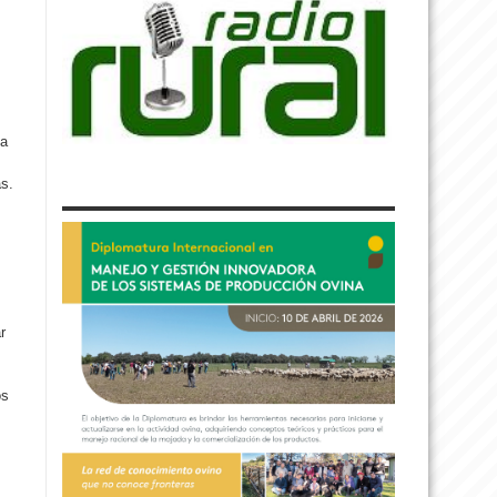
na
as.
r
os