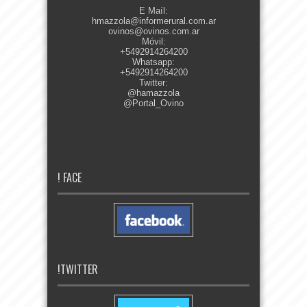
E Maíl:
hmazzola@informerural.com.ar
ovinos@ovinos.com.ar
Móvil:
+5492914264200
Whatsapp:
+5492914264200
Twitter:
@hamazzola
@Portal_Ovino
! FACE
!TWITTER