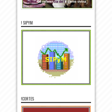
! SIPYM
!CORTES