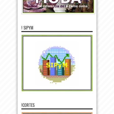
! SIPYM
!CORTES