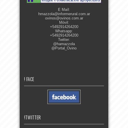
E Maíl:
hmazzola@informerural.com.ar
ovinos@ovinos.com.ar
Móvil:
+5492914264200
Whatsapp:
+5492914264200
Twitter:
@hamazzola
@Portal_Ovino
! FACE
!TWITTER