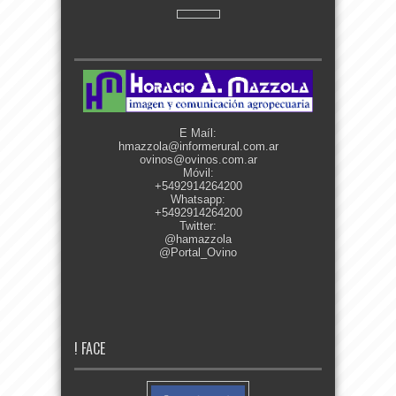
E Maíl:
hmazzola@informerural.com.ar
ovinos@ovinos.com.ar
Móvil:
+5492914264200
Whatsapp:
+5492914264200
Twitter:
@hamazzola
@Portal_Ovino
! FACE