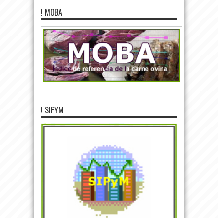
! MOBA
! SIPYM