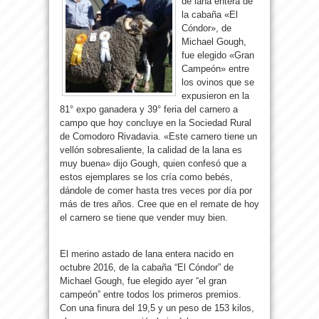
de lana entera de
la cabaña «El
Cóndor», de
Michael Gough,
fue elegido «Gran
Campeón» entre
los ovinos que se
expusieron en la
81° expo ganadera y 39° feria del carnero a
campo que hoy concluye en la Sociedad Rural
de Comodoro Rivadavia. «Este carnero tiene un
vellón sobresaliente, la calidad de la lana es
muy buena» dijo Gough, quien confesó que a
estos ejemplares se los cría como bebés,
dándole de comer hasta tres veces por día por
más de tres años. Cree que en el remate de hoy
el carnero se tiene que vender muy bien.
El merino astado de lana entera nacido en
octubre 2016, de la cabaña “El Cóndor” de
Michael Gough, fue elegido ayer “el gran
campeón” entre todos los primeros premios.
Con una finura del 19,5 y un peso de 153 kilos,