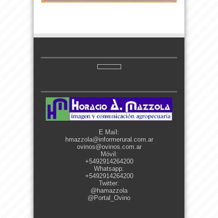
E Maíl:
hmazzola@informerural.com.ar
ovinos@ovinos.com.ar
Móvil:
+5492914264200
Whatsapp:
+5492914264200
Twitter:
@hamazzola
@Portal_Ovino