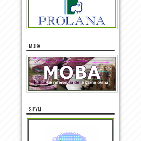
! MOBA
! SIPYM