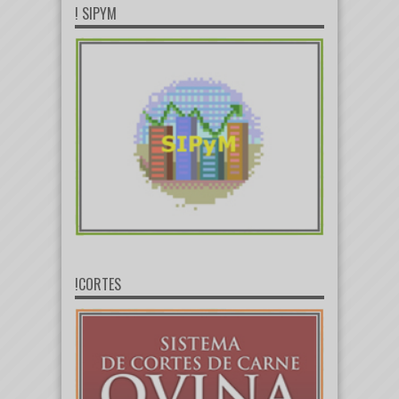
! SIPYM
!CORTES