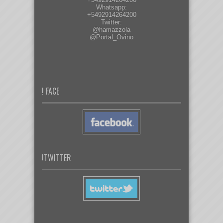
Whatsapp:
+5492914264200
Twitter:
@hamazzola
@Portal_Ovino
! FACE
!TWITTER