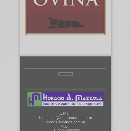
E Maíl:
hmazzola@informerural.com.ar
ovinos@ovinos.com.ar
Móvil:
+5492914264200