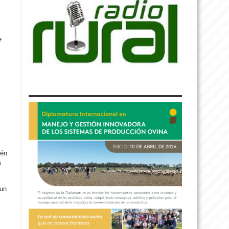
e
ién
s
 un