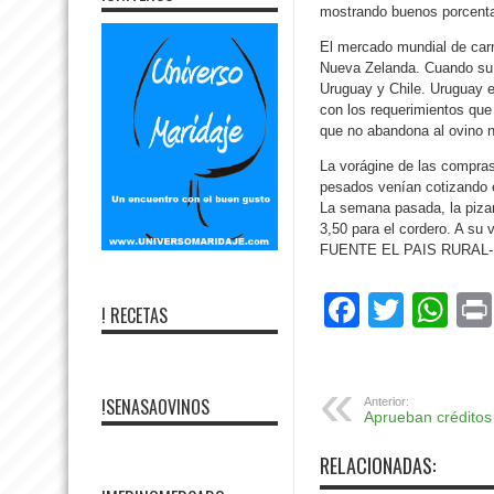
mostrando buenos porcentaj
El mercado mundial de carn
Nueva Zelanda. Cuando su o
Uruguay y Chile. Uruguay e
con los requerimientos que
que no abandona al ovino 
La vorágine de las compras
pesados venían cotizando e
La semana pasada, la piza
3,50 para el cordero. A su 
FUENTE EL PAIS RURAL- 
Facebo
Twitte
Wh
! RECETAS
!SENASAOVINOS
Anterior:
Aprueban créditos
RELACIONADAS: