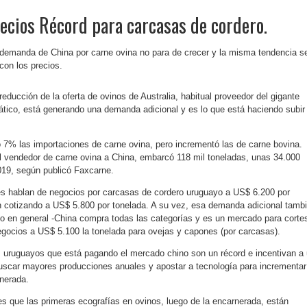
ecios Récord para carcasas de cordero.
demanda de China por carne ovina no para de crecer y la misma tendencia s
con los precios.
reducción de la oferta de ovinos de Australia, habitual proveedor del gigante
ático, está generando una demanda adicional y es lo que está haciendo subir
 7% las importaciones de carne ovina, pero incrementó las de carne bovina.
pal vendedor de carne ovina a China, embarcó 118 mil toneladas, unas 34.000
19, según publicó Faxcarne.
es hablan de negocios por carcasas de cordero uruguayo a US$ 6.200 por
n cotizando a US$ 5.800 por tonelada. A su vez, esa demanda adicional tamb
no en general -China compra todas las categorías y es un mercado para corte
gocios a US$ 5.100 la tonelada para ovejas y capones (por carcasas).
s uruguayos que está pagando el mercado chino son un récord e incentivan a
buscar mayores producciones anuales y apostar a tecnología para incrementar
nerada.
es que las primeras ecografías en ovinos, luego de la encarnerada, están