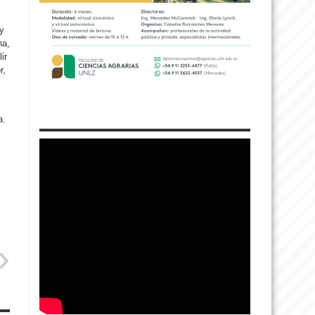
y
na,
ir
r,
a.