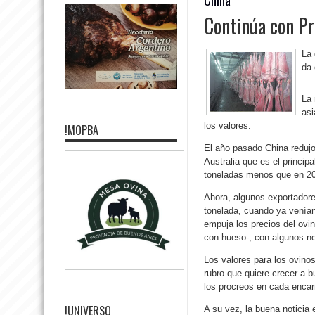
Continúa con Pr
La 
da 
La 
asi
los valores.
!MOPBA
El año pasado China redujo
Australia que es el princi
toneladas menos que en 20
Ahora, algunos exportador
tonelada, cuando ya venía
empuja los precios del ovi
con hueso-, con algunos ne
Los valores para los ovino
rubro que quiere crecer a 
los procreos en cada encar
!UNIVERSO
A su vez, la buena noticia 