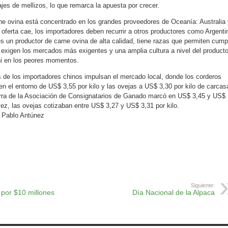
es de mellizos, lo que remarca la apuesta por crecer.
e ovina está concentrado en los grandes proveedores de Oceanía: Australia 
ferta cae, los importadores deben recurrir a otros productores como Argenti
s un productor de carne ovina de alta calidad, tiene razas que permiten cumpl
 exigen los mercados más exigentes y una amplia cultura a nivel del producto
ni en los peores momentos.
 de los importadores chinos impulsan el mercado local, donde los corderos
n el entorno de US$ 3,55 por kilo y las ovejas a US$ 3,30 por kilo de carcas
rra de la Asociación de Consignatarios de Ganado marcó en US$ 3,45 y US$
vez, las ovejas cotizaban entre US$ 3,27 y US$ 3,31 por kilo.
Pablo Antúnez
ok
r
atsApp
Print
Siguiente:
 por $10 millones
Día Nacional de la Alpaca