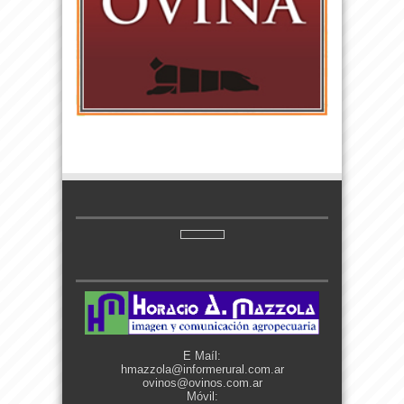
E Maíl:
hmazzola@informerural.com.ar
ovinos@ovinos.com.ar
Móvil: