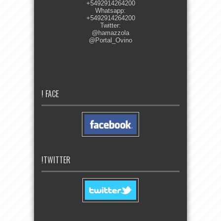
+5492914264200
Whatsapp:
+5492914264200
Twitter:
@hamazzola
@Portal_Ovino
! FACE
!TWITTER