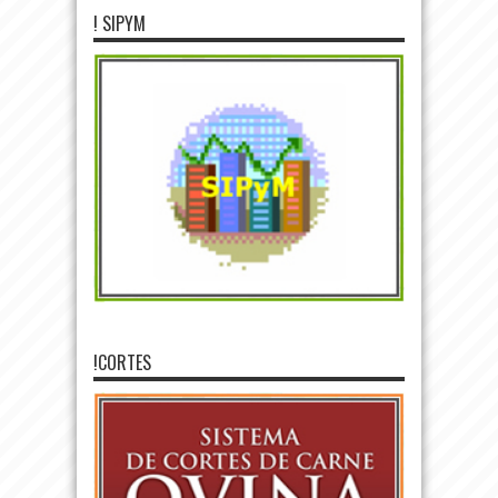
! SIPYM
!CORTES