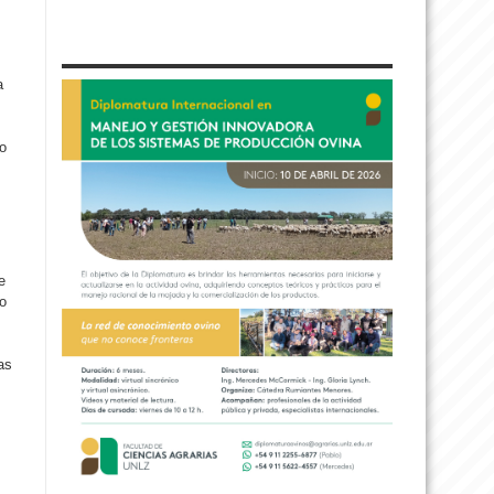
a
ño
e
o
as