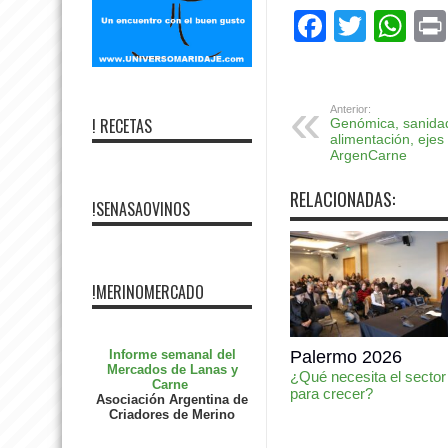
Facebo
Twitte
Wh
Anterior:
! RECETAS
Genómica, sanidad
alimentación, ejes
ArgenCarne
RELACIONADAS:
!SENASAOVINOS
!MERINOMERCADO
Informe semanal del
Palermo 2026
Mercados de Lanas y
¿Qué necesita el sector
Carne
para crecer?
Asociación Argentina de
Criadores de Merino