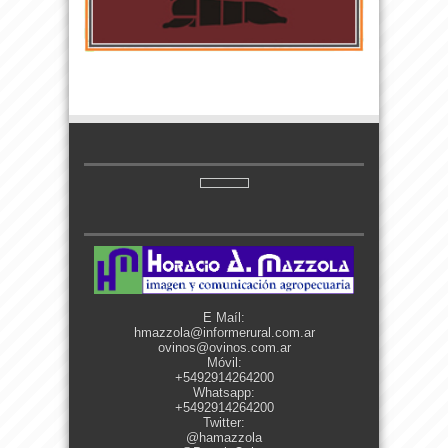
E Maíl:
hmazzola@informerural.com.ar
ovinos@ovinos.com.ar
Móvil:
+5492914264200
Whatsapp:
+5492914264200
Twitter:
@hamazzola