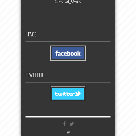
@Portal_Ovino
! FACE
!TWITTER
@