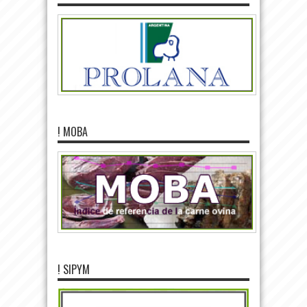
! MOBA
! SIPYM