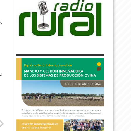
do
el