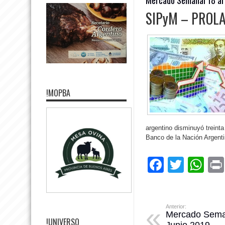
SIPyM – PROL
!MOPBA
argentino disminuyó treinta
Banco de la Nación Argenti
Facebo
Twitte
Wh
Anterior:
Mercado Seman
!UNIVERSO
Junio 2019