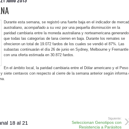
ANA
Durante esta semana, se registró una fuerte baja en el indicador de merca
australiano, acompañado a su vez por una pequeña disminución en la
paridad cambiaria entre la moneda australiana y norteamericana generando
que todas las categorías de lana cierren en baja. Durante los remates se
ofrecieron un total de 19.072 fardos de los cuales se vendió el 87%. Las
subastas continuarán el día 26 de junio en Sydney, Melbourne y Fremantle
con una oferta estimada en 30.872 fardos.
En el ámbito local, la paridad cambiaria entre el Dólar americano y el Peso
 y siete centavos con respecto al cierre de la semana anterior según informa 
na.
ok
r
atsApp
Print
Siguiente:
al 18 al 21
Seleccionan Genotipos con
Resistencia a Parásitos