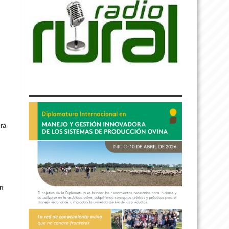
ra
ón