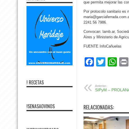
que permita mejorar las co
Por protocolo sanitario es 
maria@garciaferrada.com.a
2241 56 7986.
Convocan: lamb.ar, Socied
Aires y Ministerio de Agric
FUENTE InfoCañuelas
Facebo
Twitte
Wh
! RECETAS
Anterior:
SIPyM – PROLAN
!SENASAOVINOS
RELACIONADAS: