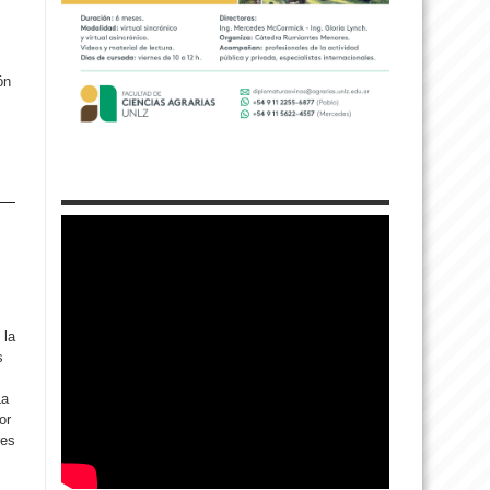
ón
 la
s
La
or
res