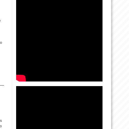
e
ro
os
ro