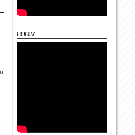
URUGUAY
s.
as