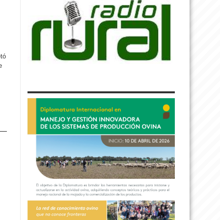
etó
e