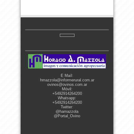
E Maíl:
hmazzola@informerural.com.ar
ovinos@ovinos.com.ar
Móvil:
+5492914264200
Whatsapp:
+5492914264200
Twitter:
@hamazzola
@Portal_Ovino