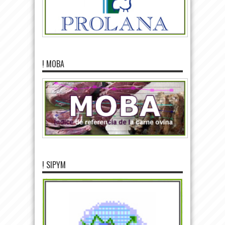
! MOBA
! SIPYM