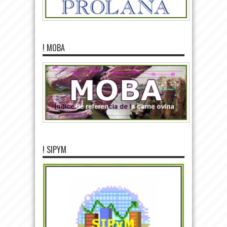
! MOBA
! SIPYM