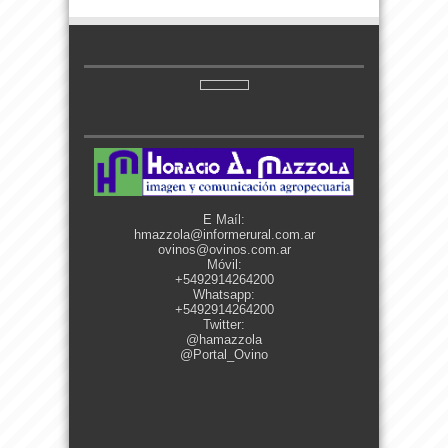
E Maíl:
hmazzola@informerural.com.ar
ovinos@ovinos.com.ar
Móvil:
+5492914264200
Whatsapp:
+5492914264200
Twitter:
@hamazzola
@Portal_Ovino