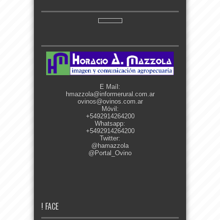
E Maíl:
hmazzola@informerural.com.ar
ovinos@ovinos.com.ar
Móvil:
+5492914264200
Whatsapp:
+5492914264200
Twitter:
@hamazzola
@Portal_Ovino
! FACE