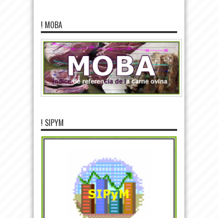
! MOBA
! SIPYM