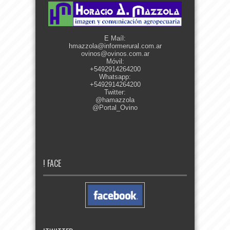
E Maíl:
hmazzola@informerural.com.ar
ovinos@ovinos.com.ar
Móvil:
+5492914264200
Whatsapp:
+5492914264200
Twitter:
@hamazzola
@Portal_Ovino
! FACE