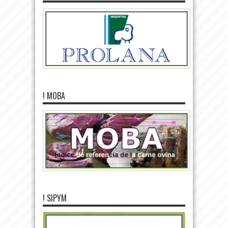
! MOBA
! SIPYM