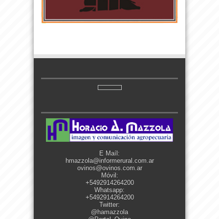
E Maíl:
hmazzola@informerural.com.ar
ovinos@ovinos.com.ar
Móvil:
+5492914264200
Whatsapp:
+5492914264200
Twitter:
@hamazzola