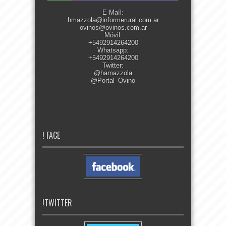
E Maíl:
hmazzola@informerural.com.ar
ovinos@ovinos.com.ar
Móvil:
+5492914264200
Whatsapp:
+5492914264200
Twitter:
@hamazzola
@Portal_Ovino
! FACE
!TWITTER