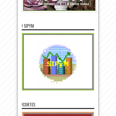
! SIPYM
!CORTES