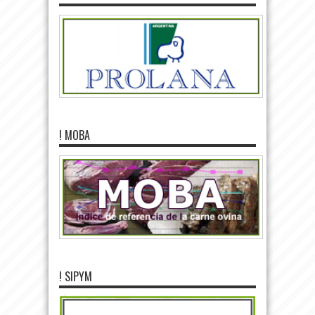
! MOBA
! SIPYM