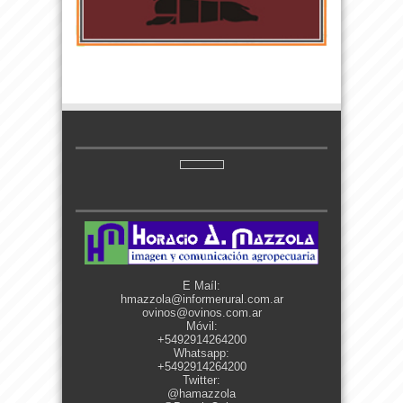
E Maíl:
hmazzola@informerural.com.ar
ovinos@ovinos.com.ar
Móvil:
+5492914264200
Whatsapp:
+5492914264200
Twitter:
@hamazzola