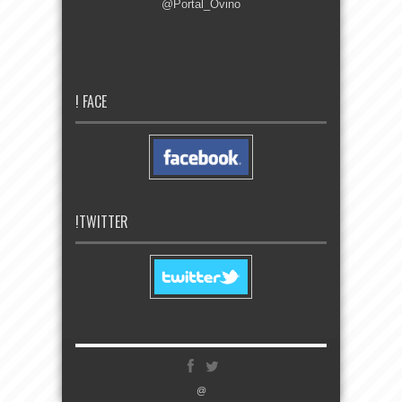
@Portal_Ovino
! FACE
!TWITTER
@